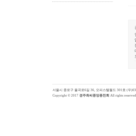
서울시 종로구 율곡로6길 36, 오피스텔월드 301호 (우)03131 | (
Copyright © 2017
경주최씨중앙종친회
All rights reserved