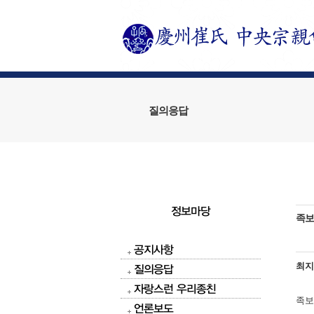
질의응답
정보마당
족보
공지사항
최
질의응답
자랑스런 우리종친
족보
언론보도