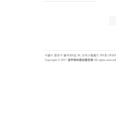
서울시 종로구 율곡로6길 36, 오피스텔월드 301호 (우)03131 | (
Copyright © 2017
경주최씨중앙종친회
All rights reserved