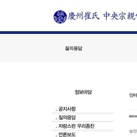
질의응답
정보마당
인터
공지사항
wo
질의응답
자랑스런 우리종친
승인
언론보도