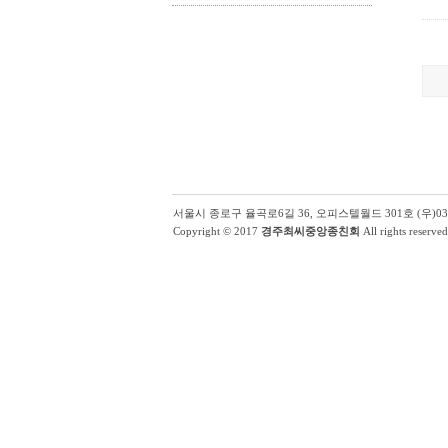
서울시 종로구 율곡로6길 36, 오피스텔월드 301호 (우)03131 | (
Copyright © 2017
경주최씨중앙종친회
All rights reserved