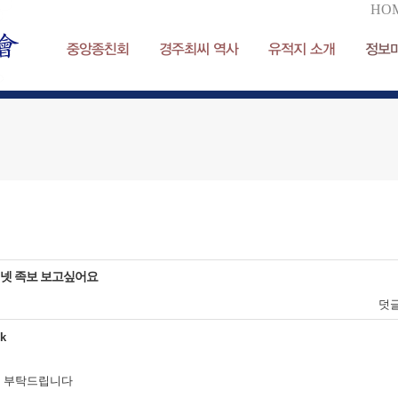
HO
중앙종친회
경주최씨 역사
유적지 소개
정보
넷 족보 보고싶어요
덧
ok
 부탁드립니다